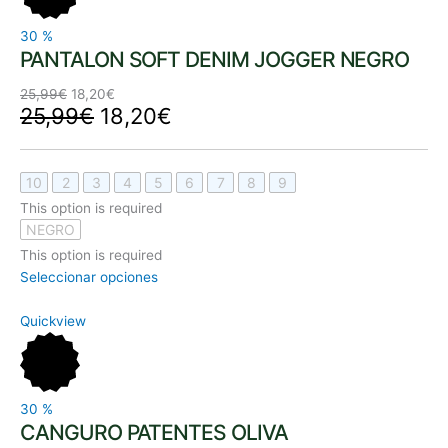
30
%
PANTALON SOFT DENIM JOGGER NEGRO
25,99
€
18,20
€
25,99
€
18,20
€
10
2
3
4
5
6
7
8
9
This option is required
NEGRO
This option is required
Seleccionar opciones
Quickview
30
%
CANGURO PATENTES OLIVA