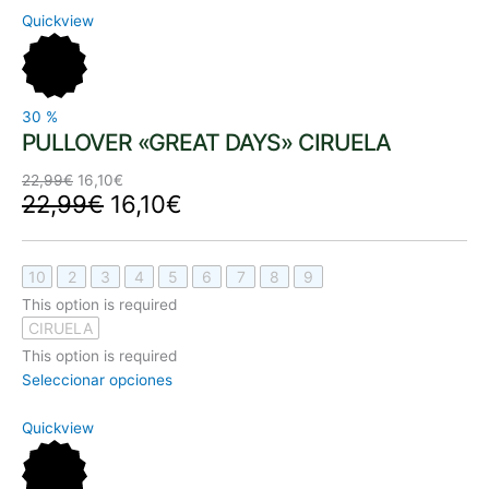
Quickview
30
%
PULLOVER «GREAT DAYS» CIRUELA
22,99
€
16,10
€
22,99
€
16,10
€
10
2
3
4
5
6
7
8
9
This option is required
CIRUELA
This option is required
Seleccionar opciones
Quickview