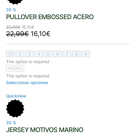
30
%
PULLOVER EMBOSSED ACERO
22,99
€
16,10
€
22,99
€
16,10
€
10
2
3
4
5
6
7
8
9
This option is required
ACERO
This option is required
Seleccionar opciones
Quickview
30
%
JERSEY MOTIVOS MARINO