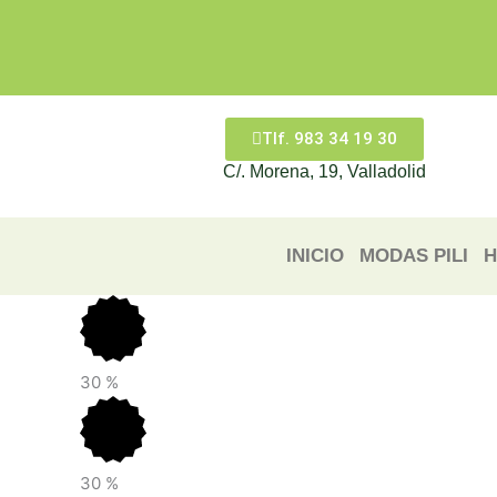
Ir
al
contenido
Tlf. 983 34 19 30
C/. Morena, 19, Valladolid
INICIO
MODAS PILI
H
30
%
30
%