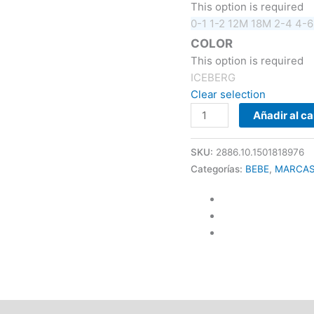
This option is required
0-1
1-2
12M
18M
2-4
4-
COLOR
This option is required
ICEBERG
Clear selection
Añadir al ca
SKU:
2886.10.1501818976
Categorías:
BEBE
,
MARCA