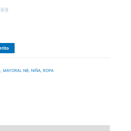
6
6-9
rrito
S
,
MAYORAL NB
,
NIÑA
,
ROPA