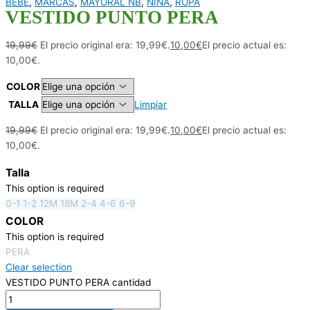
BEBE
,
MARCAS
,
MAYORAL NB
,
NIÑA
,
ROPA
VESTIDO PUNTO PERA
19,99
€
El precio original era: 19,99€.
10,00
€
El precio actual es:
10,00€.
COLOR
TALLA
Limpiar
19,99
€
El precio original era: 19,99€.
10,00
€
El precio actual es:
10,00€.
Talla
This option is required
0-1
1-2
12M
18M
2-4
4-6
6-9
COLOR
This option is required
PERA
Clear selection
VESTIDO PUNTO PERA cantidad