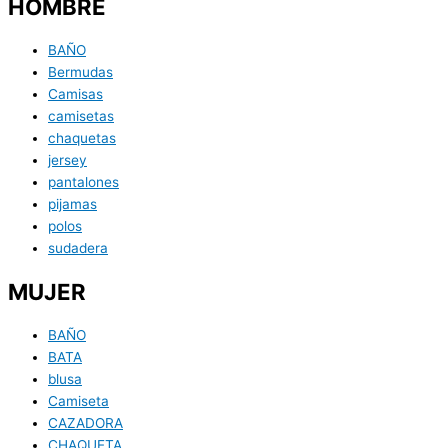
HOMBRE
BAÑO
Bermudas
Camisas
camisetas
chaquetas
jersey
pantalones
pijamas
polos
sudadera
MUJER
BAÑO
BATA
blusa
Camiseta
CAZADORA
CHAQUETA