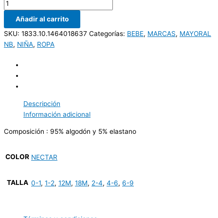
Añadir al carrito
SKU:
1833.10.1464018637
Categorías:
BEBE
,
MARCAS
,
MAYORAL
NB
,
NIÑA
,
ROPA
Descripción
Información adicional
Composición : 95% algodón y 5% elastano
COLOR
NECTAR
TALLA
0-1
,
1-2
,
12M
,
18M
,
2-4
,
4-6
,
6-9