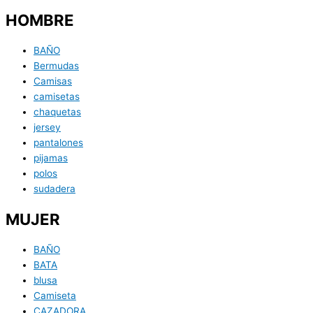
HOMBRE
BAÑO
Bermudas
Camisas
camisetas
chaquetas
jersey
pantalones
pijamas
polos
sudadera
MUJER
BAÑO
BATA
blusa
Camiseta
CAZADORA