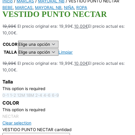
Inicio
/
MARCAS
/
MAYORAL NB
/ VESTIDO PUNTO NECTAR
BEBE
,
MARCAS
,
MAYORAL NB
,
NIÑA
,
ROPA
VESTIDO PUNTO NECTAR
19,99
€
El precio original era: 19,99€.
10,00
€
El precio actual es:
10,00€.
COLOR
TALLA
Limpiar
19,99
€
El precio original era: 19,99€.
10,00
€
El precio actual es:
10,00€.
Talla
This option is required
0-1
1-2
12M
18M
2-4
4-6
6-9
COLOR
This option is required
NECTAR
Clear selection
VESTIDO PUNTO NECTAR cantidad