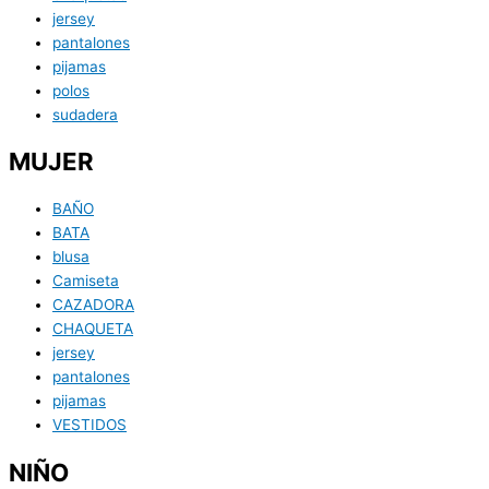
jersey
pantalones
pijamas
polos
sudadera
MUJER
BAÑO
BATA
blusa
Camiseta
CAZADORA
CHAQUETA
jersey
pantalones
pijamas
VESTIDOS
NIÑO