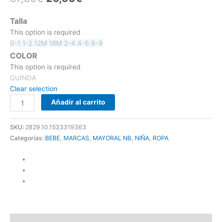
Talla
This option is required
0-1
1-2
12M
18M
2-4
4-6
6-9
COLOR
This option is required
GUINDA
Clear selection
Añadir al carrito
SKU:
2829.10.1533319363
Categorías:
BEBE
,
MARCAS
,
MAYORAL NB
,
NIÑA
,
ROPA