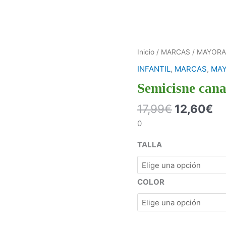
Inicio
/
MARCAS
/
MAYORA
INFANTIL
,
MARCAS
,
MAY
Semicisne c
17,99
€
12,60
€
0
TALLA
COLOR