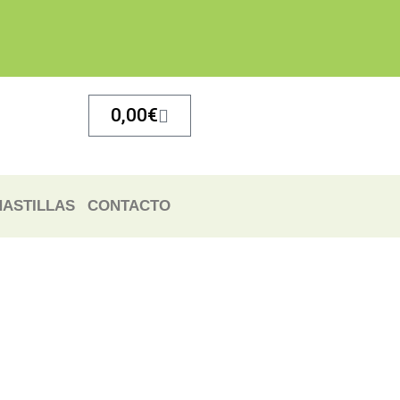
Carrito
0,00
€
ASTILLAS
CONTACTO
ecio
ecio
tual
tual
:
:
,60€.
,60€.