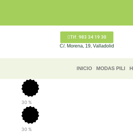
Ir
al
contenido
Tlf. 983 34 19 30
C/. Morena, 19, Valladolid
INICIO
MODAS PILI
H
30
%
30
%