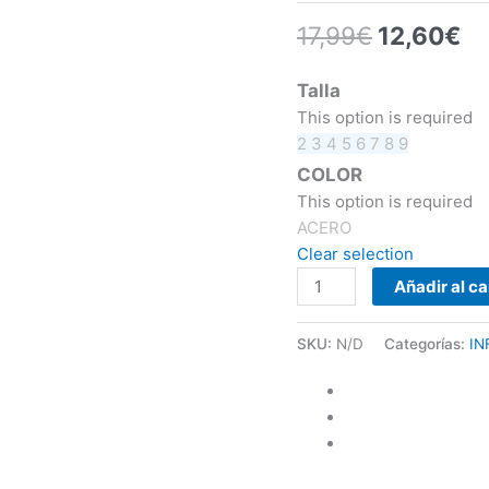
17,99
€
12,60
€
Talla
This option is required
2
3
4
5
6
7
8
9
COLOR
This option is required
ACERO
Clear selection
Añadir al ca
SKU:
N/D
Categorías:
IN