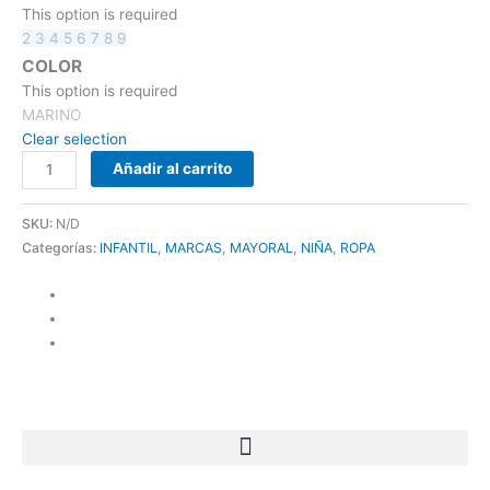
This option is required
2
3
4
5
6
7
8
9
COLOR
This option is required
MARINO
Clear selection
Añadir al carrito
SKU:
N/D
Categorías:
INFANTIL
,
MARCAS
,
MAYORAL
,
NIÑA
,
ROPA