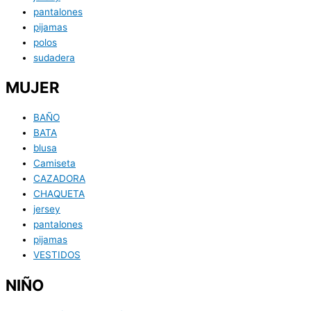
pantalones
pijamas
polos
sudadera
MUJER
BAÑO
BATA
blusa
Camiseta
CAZADORA
CHAQUETA
jersey
pantalones
pijamas
VESTIDOS
NIÑO