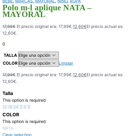
BEBE
,
MARCAS
,
MAYORAL
,
NIÑO
,
ROPA
Polo m-l aplique NATA –
MAYORAL
17,99
€
El precio original era: 17,99€.
12,60
€
El precio actual es:
12,60€.
0
TALLA
COLOR
Limpiar
17,99
€
El precio original era: 17,99€.
12,60
€
El precio actual es:
12,60€.
Talla
This option is required
12
18
24
3
6
9
COLOR
This option is required
NATA
Clear selection