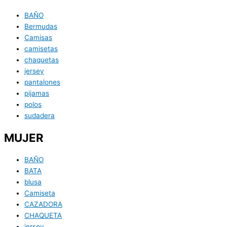
BAÑO
Bermudas
Camisas
camisetas
chaquetas
jersey
pantalones
pijamas
polos
sudadera
MUJER
BAÑO
BATA
blusa
Camiseta
CAZADORA
CHAQUETA
jersey