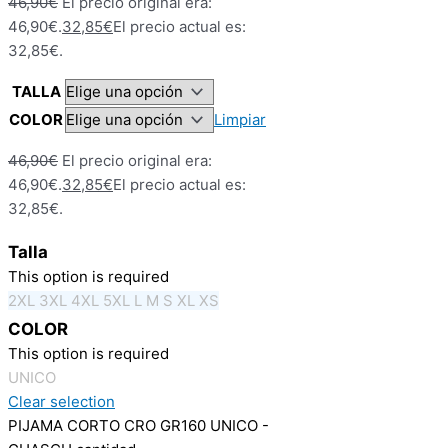
46,90
€
El precio original era:
46,90€.
32,85
€
El precio actual es:
32,85€.
TALLA
COLOR
Limpiar
46,90
€
El precio original era:
46,90€.
32,85
€
El precio actual es:
32,85€.
Talla
This option is required
2XL
3XL
4XL
5XL
L
M
S
XL
XS
COLOR
This option is required
UNICO
Clear selection
PIJAMA CORTO CRO GR160 UNICO -