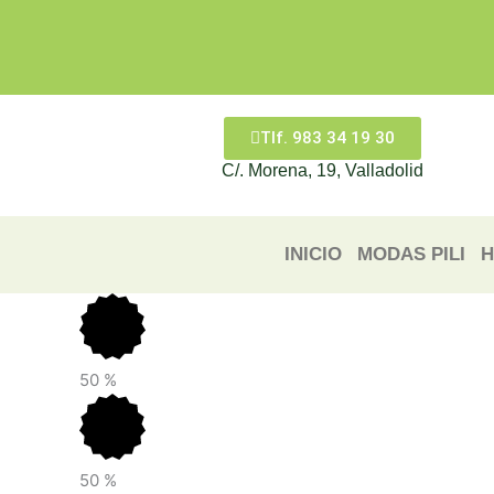
Ir
al
contenido
Tlf. 983 34 19 30
C/. Morena, 19, Valladolid
INICIO
MODAS PILI
H
50
%
50
%