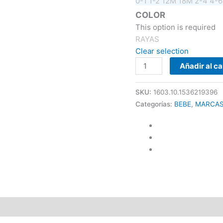
0-1
1-2
12M
18M
2-4
4-
COLOR
This option is required
RAYAS
Clear selection
Añadir al ca
SKU:
1603.10.1536219396
Categorías:
BEBE
,
MARCA