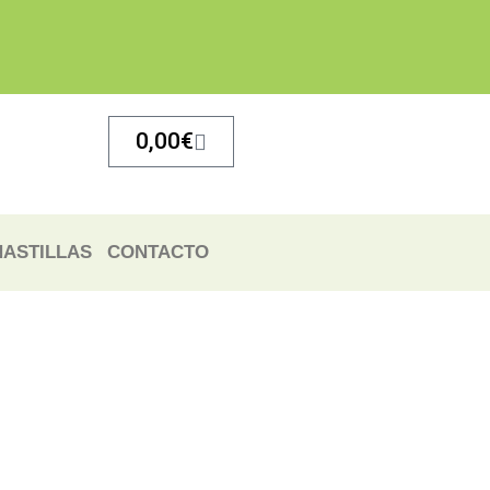
Carrito
0,00
€
ASTILLAS
CONTACTO
recio
recio
ctual
ctual
:
:
1,50€.
1,50€.