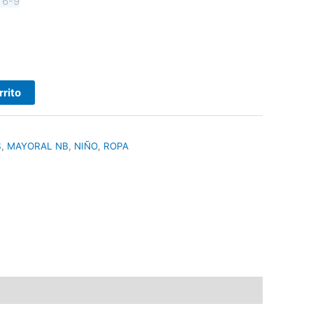
6
6-9
rrito
S
,
MAYORAL NB
,
NIÑO
,
ROPA