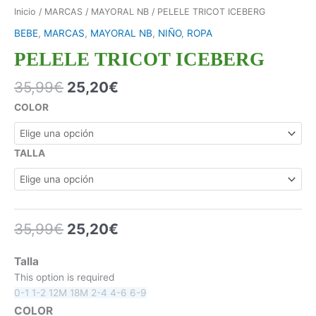
Inicio
/
MARCAS
/
MAYORAL NB
/ PELELE TRICOT ICEBERG
BEBE
,
MARCAS
,
MAYORAL NB
,
NIÑO
,
ROPA
PELELE TRICOT ICEBERG
35,99
€
25,20
€
COLOR
TALLA
35,99
€
25,20
€
Talla
This option is required
0-1
1-2
12M
18M
2-4
4-6
6-9
COLOR