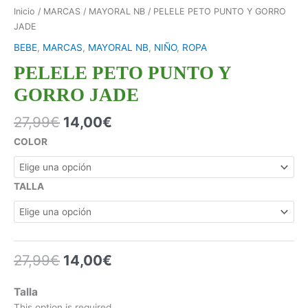
Inicio
/
MARCAS
/
MAYORAL NB
/ PELELE PETO PUNTO Y GORRO
JADE
BEBE
,
MARCAS
,
MAYORAL NB
,
NIÑO
,
ROPA
PELELE PETO PUNTO Y
GORRO JADE
27,99
€
14,00
€
COLOR
TALLA
27,99
€
14,00
€
Talla
This option is required