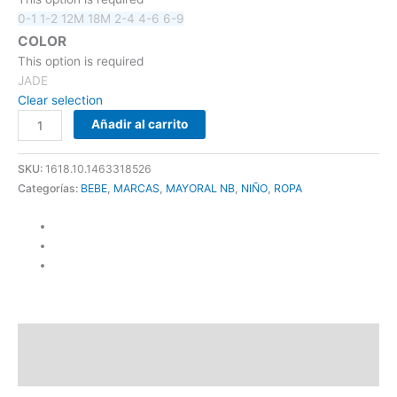
0-1
1-2
12M
18M
2-4
4-6
6-9
COLOR
This option is required
JADE
Clear selection
Añadir al carrito
SKU:
1618.10.1463318526
Categorías:
BEBE
,
MARCAS
,
MAYORAL NB
,
NIÑO
,
ROPA
Descripción
Información adicional