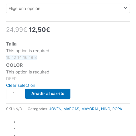
24,99
€
12,50
€
Talla
This option is required
10
12
14
16
18
8
COLOR
This option is required
DEEP
Clear selection
Añadir al carrito
SKU:
N/D
Categorías:
JOVEN
,
MARCAS
,
MAYORAL
,
NIÑO
,
ROPA