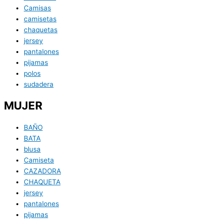
Camisas
camisetas
chaquetas
jersey
pantalones
pijamas
polos
sudadera
MUJER
BAÑO
BATA
blusa
Camiseta
CAZADORA
CHAQUETA
jersey
pantalones
pijamas