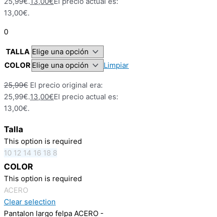
25,99€.
13,00
€
El precio actual es:
13,00€.
0
TALLA
COLOR
Limpiar
25,99
€
El precio original era:
25,99€.
13,00
€
El precio actual es:
13,00€.
Talla
This option is required
10
12
14
16
18
8
COLOR
This option is required
ACERO
Clear selection
Pantalon largo felpa ACERO -