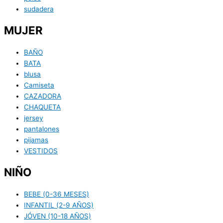
sudadera
MUJER
BAÑO
BATA
blusa
Camiseta
CAZADORA
CHAQUETA
jersey
pantalones
pijamas
VESTIDOS
NIÑO
BEBE (0-36 MESES)
INFANTIL (2-9 AÑOS)
JÓVEN (10-18 AÑOS)