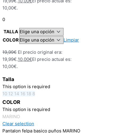
19,99€.
10,00
€
El precio actual es:
10,00€.
0
TALLA
COLOR
Limpiar
19,99
€
El precio original era:
19,99€.
10,00
€
El precio actual es:
10,00€.
Talla
This option is required
10
12
14
16
18
8
COLOR
This option is required
MARINO
Clear selection
Pantalon felpa basico puños MARINO