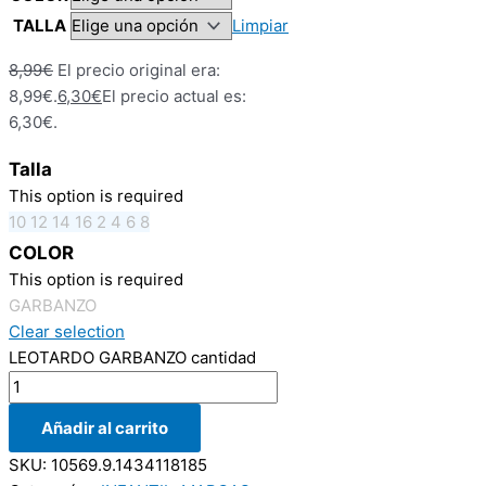
TALLA
Limpiar
8,99
€
El precio original era:
8,99€.
6,30
€
El precio actual es:
6,30€.
Talla
This option is required
10
12
14
16
2
4
6
8
COLOR
This option is required
GARBANZO
Clear selection
LEOTARDO GARBANZO cantidad
Añadir al carrito
SKU:
10569.9.1434118185