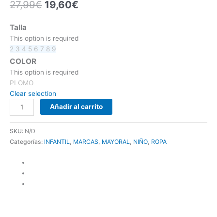
27,99
€
19,60
€
Talla
This option is required
2
3
4
5
6
7
8
9
COLOR
This option is required
PLOMO
Clear selection
Añadir al carrito
SKU:
N/D
Categorías:
INFANTIL
,
MARCAS
,
MAYORAL
,
NIÑO
,
ROPA