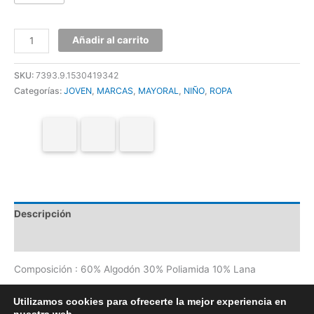
Añadir al carrito
SKU:
7393.9.1530419342
Categorías:
JOVEN
,
MARCAS
,
MAYORAL
,
NIÑO
,
ROPA
Descripción
Información adicional
Composición : 60% Algodón 30% Poliamida 10% Lana
Utilizamos cookies para ofrecerte la mejor experiencia en