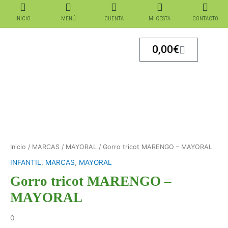
Ir
al
INICIO
MENÚ
CUENTA
MI CESTA
CONTACTO
contenido
Carrito
0,00
€
Inicio
/
MARCAS
/
MAYORAL
/ Gorro tricot MARENGO – MAYORAL
INFANTIL
,
MARCAS
,
MAYORAL
Gorro tricot MARENGO –
MAYORAL
0