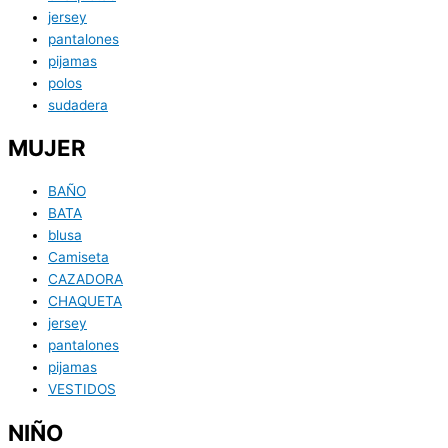
jersey
pantalones
pijamas
polos
sudadera
MUJER
BAÑO
BATA
blusa
Camiseta
CAZADORA
CHAQUETA
jersey
pantalones
pijamas
VESTIDOS
NIÑO