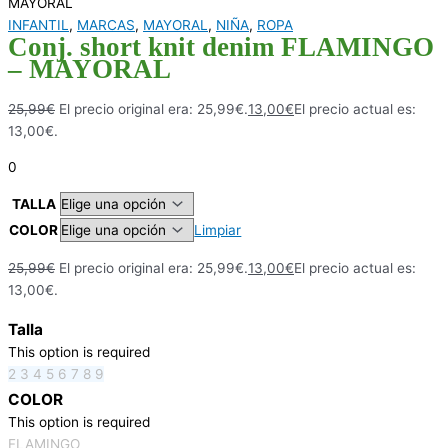
MAYORAL
INFANTIL
,
MARCAS
,
MAYORAL
,
NIÑA
,
ROPA
Conj. short knit denim FLAMINGO
– MAYORAL
25,99
€
El precio original era: 25,99€.
13,00
€
El precio actual es:
13,00€.
0
TALLA
COLOR
Limpiar
25,99
€
El precio original era: 25,99€.
13,00
€
El precio actual es:
13,00€.
Talla
This option is required
2
3
4
5
6
7
8
9
COLOR
This option is required
FLAMINGO