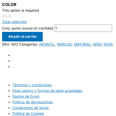
COLOR
This option is required
ROJO
Clear selection
Conj. punto sound on cantidad
Añadir al carrito
SKU:
N/D
Categorías:
INFANTIL
,
MARCAS
,
MAYORAL
,
NIÑO
,
ROPA
Términos y condiciones
Pago seguro y formas de pago aceptadas
Gastos de Envío
Política de devoluciones
Condiciones de Venta
Política de Cookies