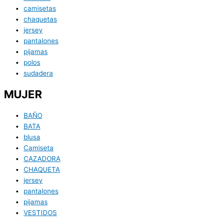
camisetas
chaquetas
jersey
pantalones
pijamas
polos
sudadera
MUJER
BAÑO
BATA
blusa
Camiseta
CAZADORA
CHAQUETA
jersey
pantalones
pijamas
VESTIDOS