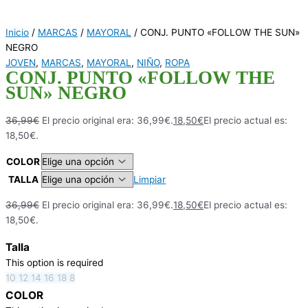
Inicio
/
MARCAS
/
MAYORAL
/ CONJ. PUNTO «FOLLOW THE SUN»
NEGRO
JOVEN
,
MARCAS
,
MAYORAL
,
NIÑO
,
ROPA
CONJ. PUNTO «FOLLOW THE
SUN» NEGRO
36,99
€
El precio original era: 36,99€.
18,50
€
El precio actual es:
18,50€.
COLOR
TALLA
Limpiar
36,99
€
El precio original era: 36,99€.
18,50
€
El precio actual es:
18,50€.
Talla
This option is required
10
12
14
16
18
8
COLOR