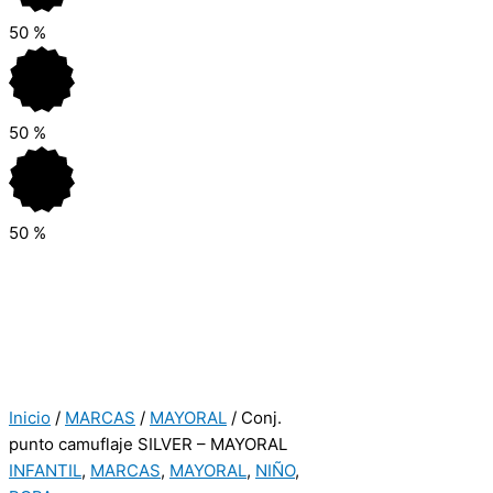
50
%
50
%
50
%
Inicio
/
MARCAS
/
MAYORAL
/ Conj.
punto camuflaje SILVER – MAYORAL
INFANTIL
,
MARCAS
,
MAYORAL
,
NIÑO
,