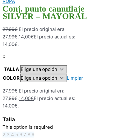
ROPA
Conj. punto camuflaje
SILVER – MAYORAL
27,99
€
El precio original era:
27,99€.
14,00
€
El precio actual es:
14,00€.
0
TALLA
COLOR
Limpiar
27,99
€
El precio original era:
27,99€.
14,00
€
El precio actual es:
14,00€.
Talla
This option is required
2
3
4
5
6
7
8
9