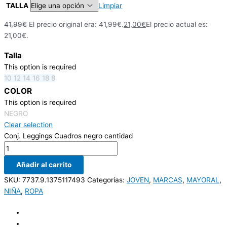
TALLA
Limpiar
41,99
€
El precio original era: 41,99€.
21,00
€
El precio actual es:
21,00€.
Talla
This option is required
10
12
14
16
18
8
COLOR
This option is required
NEGRO
Clear selection
Conj. Leggings Cuadros negro cantidad
Añadir al carrito
SKU:
7737.9.1375117493
Categorías:
JOVEN
,
MARCAS
,
MAYORAL
,
NIÑA
,
ROPA