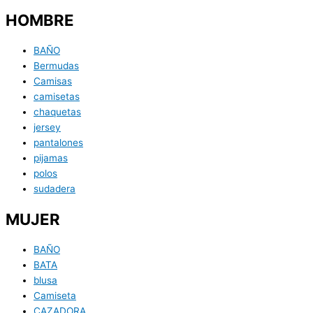
HOMBRE
BAÑO
Bermudas
Camisas
camisetas
chaquetas
jersey
pantalones
pijamas
polos
sudadera
MUJER
BAÑO
BATA
blusa
Camiseta
CAZADORA