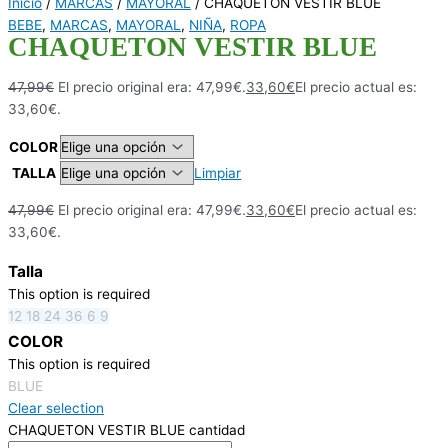
Inicio
/
MARCAS
/
MAYORAL
/ CHAQUETON VESTIR BLUE
BEBE
,
MARCAS
,
MAYORAL
,
NIÑA
,
ROPA
CHAQUETON VESTIR BLUE
47,99
€
El precio original era: 47,99€.
33,60
€
El precio actual es:
33,60€.
COLOR
TALLA
Limpiar
47,99
€
El precio original era: 47,99€.
33,60
€
El precio actual es:
33,60€.
Talla
This option is required
12
18
24
36
6
9
COLOR
This option is required
BLUE
Clear selection
CHAQUETON VESTIR BLUE cantidad