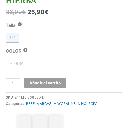
HIERBA
36,99
€
25,90
€
Talla
1-2
COLOR
HIERBA
Añadir al carrito
SKU:
2411.10.63858047
Categorías:
BEBE
,
MARCAS
,
MAYORAL NB
,
NIÑO
,
ROPA