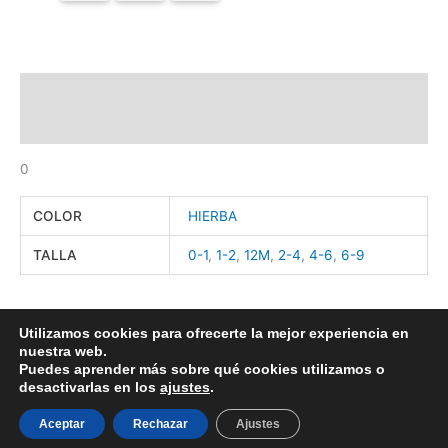
Descripción
Información adicional
0
COLOR
HIERBA
TALLA
0-1
,
1-2
,
12M
,
2-4
,
4-6
,
6-9
Utilizamos cookies para ofrecerte la mejor experiencia en
nuestra web.
Puedes aprender más sobre qué cookies utilizamos o
1
desactivarlas en los
ajustes
.
Aceptar
Rechazar
Ajustes