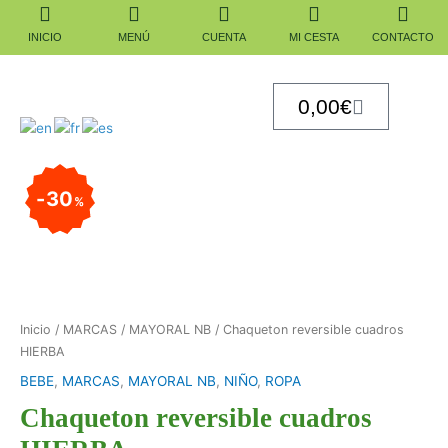
Ir
al
INICIO
MENÚ
CUENTA
MI CESTA
CONTACTO
contenido
Carrito
0,00
€
El
El
Chaqueton
precio
precio
reversible
30
%
original
actual
cuadros
era:
es:
HIERBA
36,99€.
25,90€.
cantidad
Inicio
/
MARCAS
/
MAYORAL NB
/ Chaqueton reversible cuadros
HIERBA
BEBE
,
MARCAS
,
MAYORAL NB
,
NIÑO
,
ROPA
Chaqueton reversible cuadros