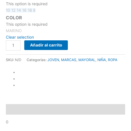
This option is required
10
12
14
16
18
8
COLOR
This option is required
MARINO
Clear selection
Añadir al carrito
SKU:
N/D
Categorías:
JOVEN
,
MARCAS
,
MAYORAL
,
NIÑA
,
ROPA
Descripción
0