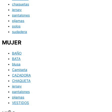
chaquetas
jersey
pantalones
pijamas
polos
sudadera
MUJER
BAÑO
BATA
blusa
Camiseta
CAZADORA
CHAQUETA
jersey
pantalones
pijamas
VESTIDOS