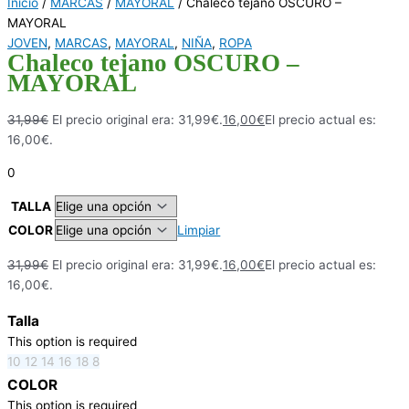
Inicio
/
MARCAS
/
MAYORAL
/ Chaleco tejano OSCURO –
MAYORAL
JOVEN
,
MARCAS
,
MAYORAL
,
NIÑA
,
ROPA
Chaleco tejano OSCURO –
MAYORAL
31,99
€
El precio original era: 31,99€.
16,00
€
El precio actual es:
16,00€.
0
TALLA
COLOR
Limpiar
31,99
€
El precio original era: 31,99€.
16,00
€
El precio actual es:
16,00€.
Talla
This option is required
10
12
14
16
18
8
COLOR
This option is required