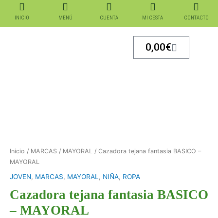
Ir
al
INICIO
MENÚ
CUENTA
MI CESTA
CONTACTO
contenido
Carrito
0,00
€
Inicio
/
MARCAS
/
MAYORAL
/ Cazadora tejana fantasia BASICO –
MAYORAL
JOVEN
,
MARCAS
,
MAYORAL
,
NIÑA
,
ROPA
Cazadora tejana fantasia BASICO
– MAYORAL