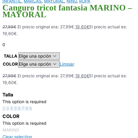
INFANTIL
,
MARCAS
,
MAYORAL
,
NIÑO
,
ROPA
Canguro tricot fantasia MARINO –
MAYORAL
27,99
€
El precio original era: 27,99€.
19,60
€
El precio actual es:
19,60€.
0
TALLA
COLOR
Limpiar
27,99
€
El precio original era: 27,99€.
19,60
€
El precio actual es:
19,60€.
Talla
This option is required
2
3
4
5
6
7
8
9
COLOR
This option is required
MARINO
Clear selection