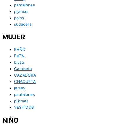
pantalones
pijamas
polos
sudadera
MUJER
BAÑO
BATA
blusa
Camiseta
CAZADORA
CHAQUETA
jersey
pantalones
pijamas
VESTIDOS
NIÑO