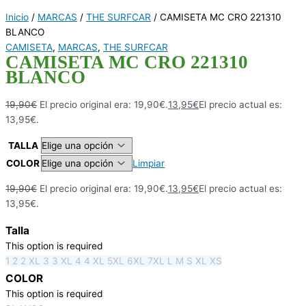
Inicio
/
MARCAS
/
THE SURFCAR
/ CAMISETA MC CRO 221310
BLANCO
CAMISETA
,
MARCAS
,
THE SURFCAR
CAMISETA MC CRO 221310
BLANCO
19,90
€
El precio original era: 19,90€.
13,95
€
El precio actual es:
13,95€.
TALLA
COLOR
Limpiar
19,90
€
El precio original era: 19,90€.
13,95
€
El precio actual es:
13,95€.
Talla
This option is required
1
2
2 XL
3
3 XL
4
4 XL
5XL
6XL
7XL
L
M
S
XL
XS
COLOR
This option is required