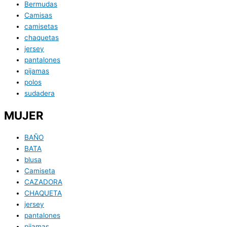
Bermudas
Camisas
camisetas
chaquetas
jersey
pantalones
pijamas
polos
sudadera
MUJER
BAÑO
BATA
blusa
Camiseta
CAZADORA
CHAQUETA
jersey
pantalones
pijamas