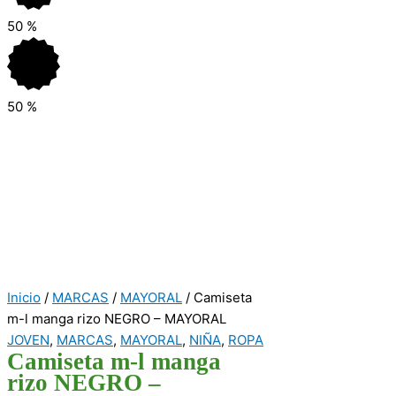
50
%
50
%
Inicio
/
MARCAS
/
MAYORAL
/ Camiseta
m-l manga rizo NEGRO – MAYORAL
JOVEN
,
MARCAS
,
MAYORAL
,
NIÑA
,
ROPA
Camiseta m-l manga
rizo NEGRO –