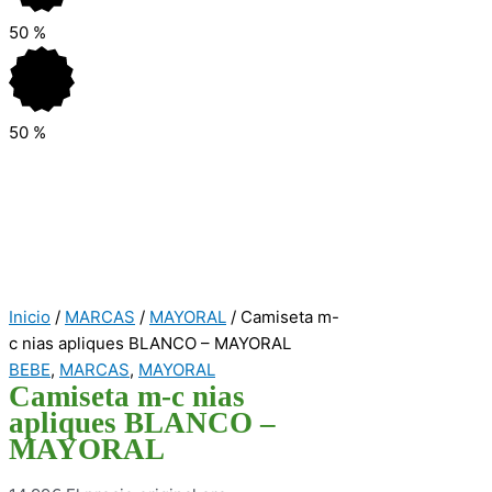
50
%
50
%
Inicio
/
MARCAS
/
MAYORAL
/ Camiseta m-
c nias apliques BLANCO – MAYORAL
BEBE
,
MARCAS
,
MAYORAL
Camiseta m-c nias
apliques BLANCO –
MAYORAL