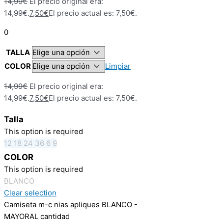
14,99
€
El precio original era:
14,99€.
7,50
€
El precio actual es: 7,50€.
0
TALLA
COLOR
Limpiar
14,99
€
El precio original era:
14,99€.
7,50
€
El precio actual es: 7,50€.
Talla
This option is required
12
18
24
36
6
9
COLOR
This option is required
BLANCO
Clear selection
Camiseta m-c nias apliques BLANCO -
MAYORAL cantidad