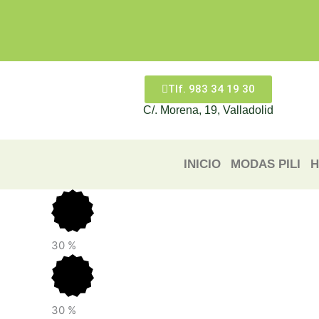
Ir
al
contenido
Tlf. 983 34 19 30
C/. Morena, 19, Valladolid
INICIO
MODAS PILI
H
30
%
30
%