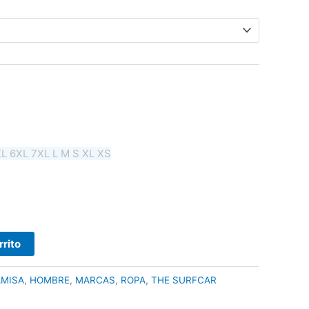
XL
6XL
7XL
L
M
S
XL
XS
rrito
MISA
,
HOMBRE
,
MARCAS
,
ROPA
,
THE SURFCAR