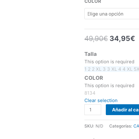
COLOR
49,90
€
34,95
€
Talla
This option is required
1
2
2 XL
3
3 XL
4
4 XL
5
COLOR
This option is required
8134
Clear selection
Añadir al ca
SKU:
N/D
Categorías:
CA