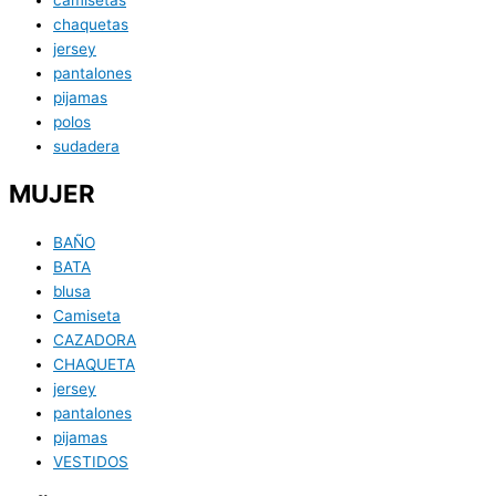
chaquetas
jersey
pantalones
pijamas
polos
sudadera
MUJER
BAÑO
BATA
blusa
Camiseta
CAZADORA
CHAQUETA
jersey
pantalones
pijamas
VESTIDOS