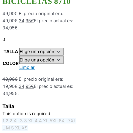
BICICLETAS 8710
49,90
€
El precio original era:
49,90€.
34,95
€
El precio actual es:
34,95€.
0
TALLA
COLOR
Limpiar
49,90
€
El precio original era:
49,90€.
34,95
€
El precio actual es:
34,95€.
Talla
This option is required
1
2
2 XL
3
3 XL
4
4 XL
5XL
6XL
7XL
L
M
S
XL
XS