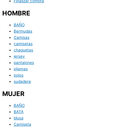
Finalizar compra
HOMBRE
BAÑO
Bermudas
Camisas
camisetas
chaquetas
jersey
pantalones
pijamas
polos
sudadera
MUJER
BAÑO
BATA
blusa
Camiseta