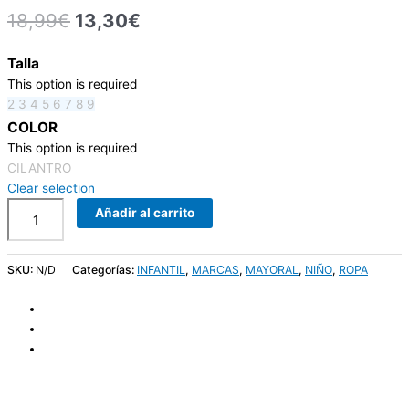
18,99
€
13,30
€
Talla
This option is required
2
3
4
5
6
7
8
9
COLOR
This option is required
CILANTRO
Clear selection
Añadir al carrito
SKU:
N/D
Categorías:
INFANTIL
,
MARCAS
,
MAYORAL
,
NIÑO
,
ROPA