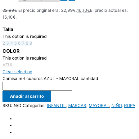
22,99
€
El precio original era: 22,99€.
16,10
€
El precio actual es:
16,10€.
Talla
This option is required
2
3
4
5
6
7
8
9
COLOR
This option is required
AZUL
Clear selection
Camisa m-l cuadros AZUL - MAYORAL cantidad
Añadir al carrito
SKU:
N/D
Categorías:
INFANTIL
,
MARCAS
,
MAYORAL
,
NIÑO
,
ROPA