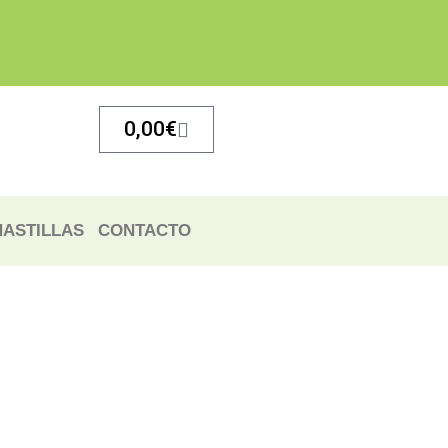
Carrito
0,00
€
ASTILLAS
CONTACTO
cio
cio
ual
ual
00€.
00€.