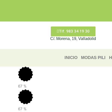
Ir
al
contenido
Tlf. 983 34 19 30
C/. Morena, 19, Valladolid
INICIO
MODAS PILI
H
67
%
67
%