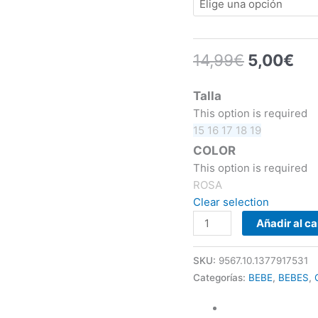
14,99
€
5,00
€
Talla
This option is required
15
16
17
18
19
COLOR
This option is required
ROSA
Clear selection
Añadir al ca
SKU:
9567.10.1377917531
Categorías:
BEBE
,
BEBES
,