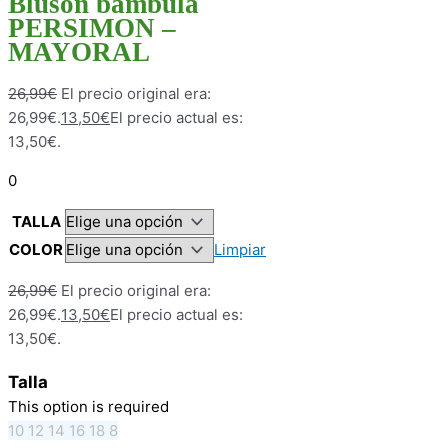
Bluson bambula
PERSIMON –
MAYORAL
26,99
€
El precio original era:
26,99€.
13,50
€
El precio actual es:
13,50€.
0
TALLA
COLOR
Limpiar
26,99
€
El precio original era:
26,99€.
13,50
€
El precio actual es:
13,50€.
Talla
This option is required
10
12
14
16
18
8