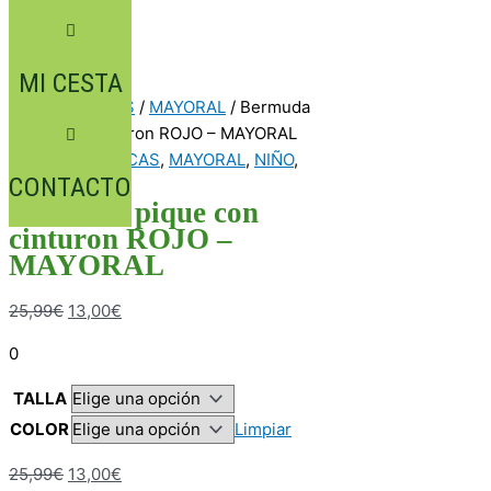
MI CESTA
Inicio
/
MARCAS
/
MAYORAL
/ Bermuda
pique con cinturon ROJO – MAYORAL
INFANTIL
,
MARCAS
,
MAYORAL
,
NIÑO
,
CONTACTO
ROPA
Bermuda pique con
cinturon ROJO –
MAYORAL
25,99
€
13,00
€
0
TALLA
COLOR
Limpiar
25,99
€
13,00
€