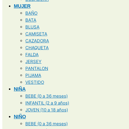
MUJER
BAÑO
BATA
BLUSA
CAMISETA
CAZADORA
CHAQUETA
FALDA
JERSEY
PANTALON
PIJAMA
VESTIDO
NIÑA
BEBE (0 a 36 meses)
INFANTIL (2 a 9 años)
JOVEN (10 a 18 años)
NIÑO
BEBE (0 a 36 meses)