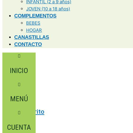
INFANTIL (2 a 9 años)
JOVEN (10 a 18 años)
COMPLEMENTOS
BEBES
HOGAR
CANASTILLAS
CONTACTO
INICIO
MENÚ
0,00
€
0
Carrito
CUENTA