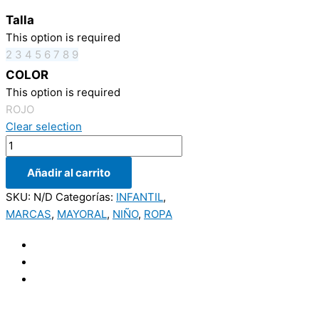
Talla
This option is required
2
3
4
5
6
7
8
9
COLOR
This option is required
ROJO
Clear selection
Añadir al carrito
SKU:
N/D
Categorías:
INFANTIL
,
MARCAS
,
MAYORAL
,
NIÑO
,
ROPA