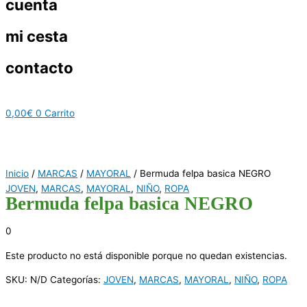
cuenta
mi cesta
contacto
0,00
€
0
Carrito
Inicio
/
MARCAS
/
MAYORAL
/ Bermuda felpa basica NEGRO
JOVEN
,
MARCAS
,
MAYORAL
,
NIÑO
,
ROPA
Bermuda felpa basica NEGRO
0
Este producto no está disponible porque no quedan existencias.
SKU:
N/D
Categorías:
JOVEN
,
MARCAS
,
MAYORAL
,
NIÑO
,
ROPA