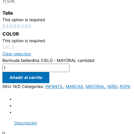
11,50€.
Talla
This option is required
2
3
4
5
6
7
8
9
COLOR
This option is required
CIELO
Clear selection
Bermuda bellardina CIELO - MAYORAL cantidad
Añadir al carrito
SKU:
N/D
Categorías:
INFANTIL
,
MARCAS
,
MAYORAL
,
NIÑO
,
ROPA
Descripción
0