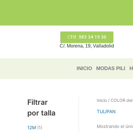
Ir
al
contenido
Tlf. 983 34 19 30
C/. Morena, 19, Valladolid
INICIO
MODAS PILI
H
Filtrar
Inicio
/ COLOR del 
por talla
TULIPAN
Mostrando el úni
12M
(1)