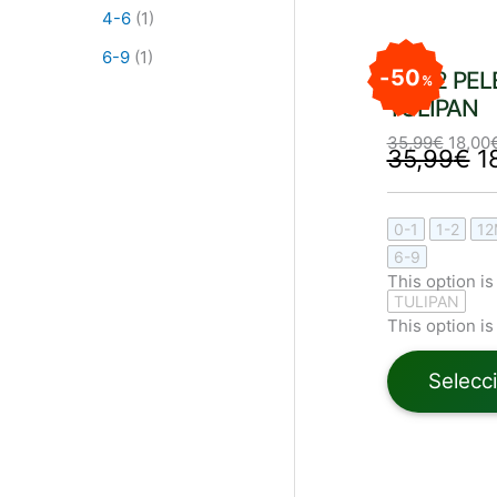
4-6
(1)
El
El
p
6-9
(1)
precio
or
origin
50
SET 2 PE
%
er
era:
3
TULIPAN
35,99
35,99
€
18,00
35,99
€
1
0-1
1-2
12
6-9
This option is
TULIPAN
This option is
Selecc