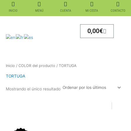
Ir
al
INICIO
MENÚ
CUENTA
MI CESTA
CONTACTO
contenido
Carrito
0,00
€
Inicio
/ COLOR del producto / TORTUGA
TORTUGA
Mostrando el único resultado
El
El
El
El
precio
precio
precio
precio
original
actual
original
actual