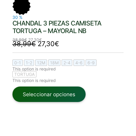
era:
es:
era:
es:
38,99€.
27,30€.
38,99€.
27,30€.
30
%
CHANDAL 3 PIEZAS CAMISETA
TORTUGA – MAYORAL NB
38,99
€
27,30
€
38,99
€
27,30
€
0-1
1-2
12M
18M
2-4
4-6
6-9
This option is required
TORTUGA
This option is required
Seleccionar opciones