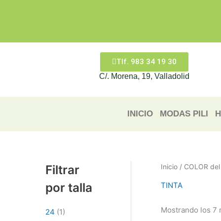
Ir
al
contenido
Tlf. 983 34 19 30
C/. Morena, 19, Valladolid
INICIO
MODAS PILI
H
Filtrar
Inicio
/ COLOR del 
por talla
TINTA
Mostrando los 7 
24
(1)