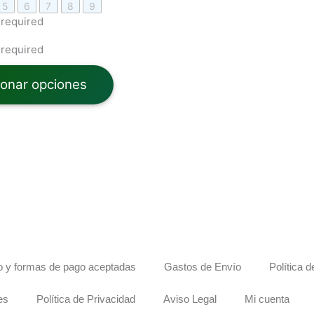
5
6
7
8
9
 required
 required
ionar opciones
 y formas de pago aceptadas
Gastos de Envío
Política 
es
Política de Privacidad
Aviso Legal
Mi cuenta