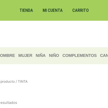
Ordenado
por
los
TIENDA
MI CUENTA
CARRITO
últimos
OMBRE
MUJER
NIÑA
NIÑO
COMPLEMENTOS
CAN
producto / TINTA
resultados