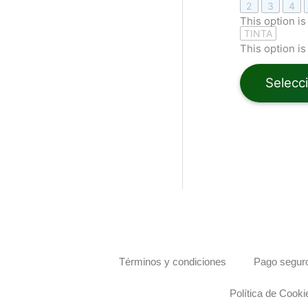
2
3
4
This option is
TINTA
This option is
Selecc
Términos y condiciones
Pago seguro
Política de Cooki