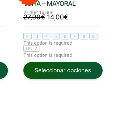
27,99€.
14,00€.
TINTA – MAYORAL
27,99€.
14,00€.
27,99
€
14,00
€
27,99
€
14,00
€
2
3
4
5
6
7
8
9
This option is required
TINTA
This option is required
Seleccionar opciones